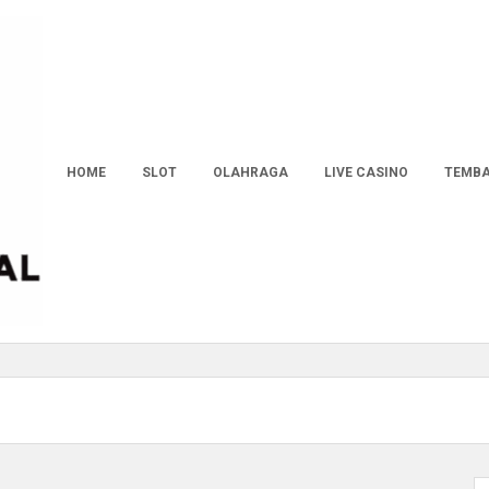
HOME
SLOT
OLAHRAGA
LIVE CASINO
TEMBA