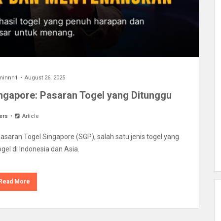
minnn1
August 26, 2025
gapore: Pasaran Togel yang Ditunggu
ers
Article
saran Togel Singapore (SGP), salah satu jenis togel yang
el di Indonesia dan Asia.
Read More