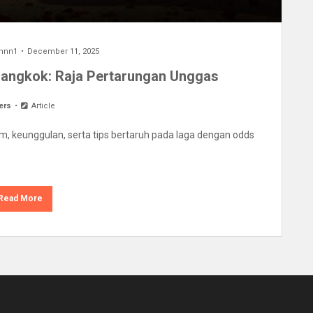
nnn1
December 11, 2025
angkok: Raja Pertarungan Unggas
ers
Article
 keunggulan, serta tips bertaruh pada laga dengan odds
Read More