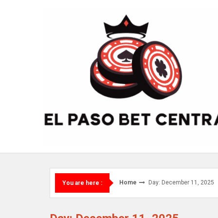
Skip
to
content
Home
Day: December 11, 2025
You are here :