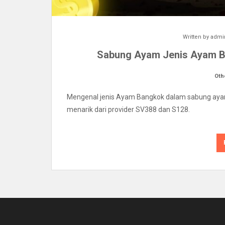
Written by
admi
Sabung Ayam Jenis Ayam B
Oth
Mengenal jenis Ayam Bangkok dalam sabung ayam,
menarik dari provider SV388 dan S128.