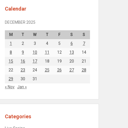
Calendar
DECEMBER 2025
M
T
W
T
F
S
S
1
2
3
4
5
6
7
8
9
10
11
12
13
14
15
16
17
18
19
20
21
22
23
24
25
26
27
28
29
30
31
« Nov
Jan »
Categories