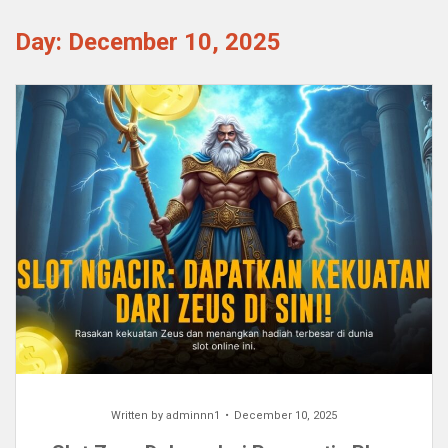
Day: December 10, 2025
Written by
adminnn1
December 10, 2025