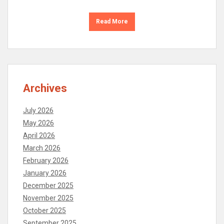
Read More
Archives
July 2026
May 2026
April 2026
March 2026
February 2026
January 2026
December 2025
November 2025
October 2025
September 2025