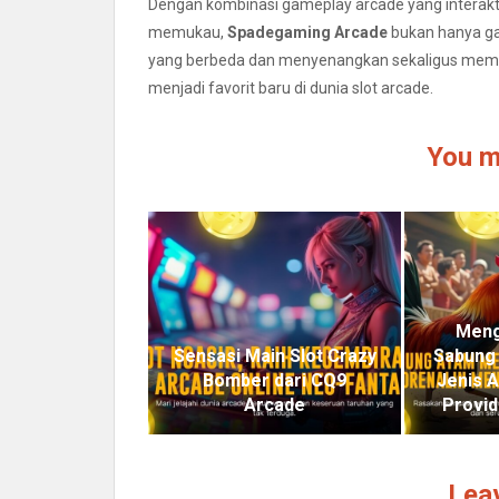
Dengan kombinasi gameplay arcade yang interaktif
memukau,
Spadegaming Arcade
bukan hanya ga
yang berbeda dan menyenangkan sekaligus membuk
menjadi favorit baru di dunia slot arcade.
You m
Meng
Sensasi Main Slot Crazy
Sabung
Bomber dari CQ9
Jenis 
Arcade
Provid
Leav