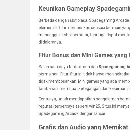
Keunikan Gameplay Spadegami
Berbeda dengan slot biasa, Spadegaming Arcad
elemen slot. Ini memberikan sensasi bermain yang
menunggu simbol berputar, tapi juga dapat menikm
di dalamnya.
Fitur Bonus dan Mini Games yang
Salah satu daya tarik utama dari
Spadegaming A
permainan. Fitur-fitur ini tidak hanya meningkat
tidak membosankan. Mini games yang ada memb
tambahan, membuat ketegangan dan keseruan p
Tentunya, untuk mendapatkan pengalaman bermain
reputasi terpercaya seperti
win25
. Situs ini men
Spadegaming Arcade dengan lancar.
Grafis dan Audio yang Memikat