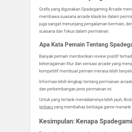
Grafis yang digunakan Spadegaming Arcade meng
membawa suasana arcade klasik ke dalam permaina
juga sangat menunjang pengalaman bermain, de
suasana dan fokus dalam permainan.
Apa Kata Pemain Tentang Spadeg
Banyak pemain memberikan review positif terha
keberagaman fitur dan sensasi arcade yang menyen
kompetitif membuat pemain merasa lebih berpel
Informasi lebih lengkap tentang permainan arcade
dan perkembangan jenis permainan ini.
Untuk yang tertarik mendalaminya lebih jauh, And
terbaru
yang membahas berbagai game menarik se
Kesimpulan: Kenapa Spadegami