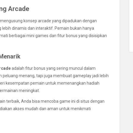
ng Arcade
e mengusung konsep arcade yang dipadukan dengan
 lebih dinamis dan interaktif. Pemain bukan hanya
ati berbagai mini games dan fitur bonus yang disisipkan
 Menarik
rcade
adalah fitur bonus yang sering muncul dalam
kan peluang menang, tapi juga membuat gameplay jadi lebih
eri kesempatan pemain untuk memenangkan hadiah
ermainan meningkat.
 terbaik, Anda bisa mencoba game ini di situs dengan
yediakan akses mudah dan aman untuk menikmati