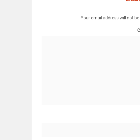
Your email address will not be