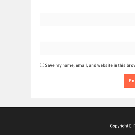
Save my name, email, and website in this bro
Copyright El 