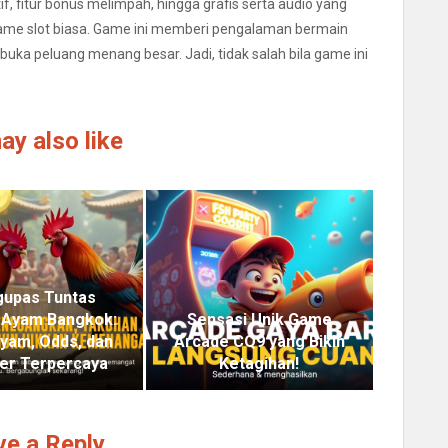
, fitur bonus melimpah, hingga grafis serta audio yang
me slot biasa. Game ini memberi pengalaman bermain
a peluang menang besar. Jadi, tidak salah bila game ini
ay also like
upas Tuntas
 Ayam Bangkok:
Sensasi Unik Game
Ayam, Odds, dan
Arcade CQ9 yang Bikin
er Terpercaya
Ketagihan!
e a Reply