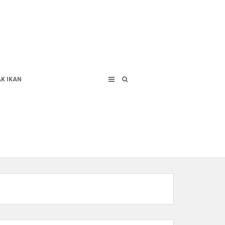
K IKAN