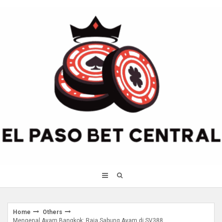
Skip
to
content
Home
Others
Mengenal Ayam Bangkok: Raja Sabung Ayam di SV388