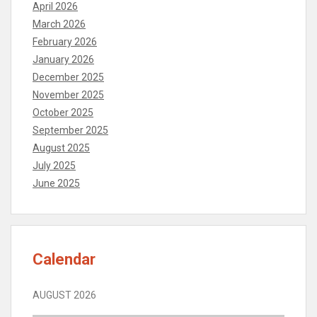
April 2026
March 2026
February 2026
January 2026
December 2025
November 2025
October 2025
September 2025
August 2025
July 2025
June 2025
Calendar
AUGUST 2026