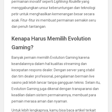
permainan inovatif seperti
Lightning Roulette
yang
menggabungkan unsur keberuntungan dan teknologi
petir untuk menghasilkan kemenangan besar secara
acak. Fitur-fitur ini membuat permainan semakin seru
dan penuh tantangan.
Kenapa Harus Memilih Evolution
Gaming?
Banyak pemain memilih Evolution Gaming karena
keandalannya dalam hal kualitas streaming dan
kecepatan respons dealer. Dengan server yang stabil
dan tim dealer profesional, pengalaman bermain live
casino jadi lebih lancar tanpa gangguan teknis. Selain itu,
Evolution Gaming juga dikenal dengan transparansi dan
keadilan dalam sistem permainannya, membuat para
pemain merasa aman dan nyaman.
Untuk lebih lengkapnya, kamu bisa baca artikel terkait