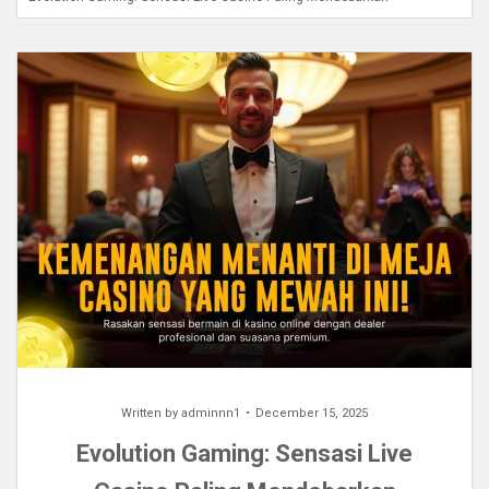
Written by
adminnn1
December 15, 2025
Evolution Gaming: Sensasi Live