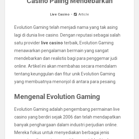
Casino Paling Mendebarkan
Live Casino
Article
Evolution Gaming telah menjadi nama yang tak asing
lagi di dunia live casino. Dengan reputasi sebagai salah
satu provider
live casino
terbaik, Evolution Gaming
menawarkan pengalaman bermain yang sangat
mendebarkan dan realistis bagi para penggemar judi
online. Artikel ini akan membahas secara mendalam
tentang keunggulan dan fitur unik Evolution Gaming
yang membuatnya menonjol di antara para pesaing.
Mengenal Evolution Gaming
Evolution Gaming adalah pengembang permainan live
casino yang berdiri sejak 2006 dan telah mendapatkan
banyak penghargaan dalam industri perjudian online.
Mereka fokus untuk menyediakan berbagai jenis