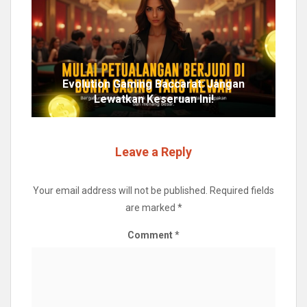
Evolution Gaming Baccarat: Jangan
Lewatkan Keseruan Ini!
Leave a Reply
Your email address will not be published.
Required fields
are marked
*
Comment
*