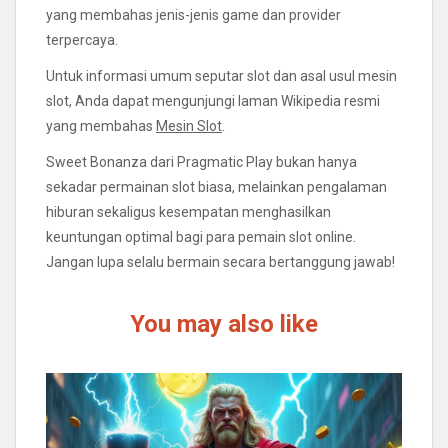
yang membahas jenis-jenis game dan provider
terpercaya.
Untuk informasi umum seputar slot dan asal usul mesin
slot, Anda dapat mengunjungi laman Wikipedia resmi
yang membahas
Mesin Slot
.
Sweet Bonanza dari Pragmatic Play bukan hanya
sekadar permainan slot biasa, melainkan pengalaman
hiburan sekaligus kesempatan menghasilkan
keuntungan optimal bagi para pemain slot online.
Jangan lupa selalu bermain secara bertanggung jawab!
You may also like