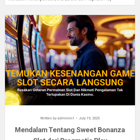
Written by
adminnn1
July 19, 2025
Mendalam Tentang Sweet Bonanza