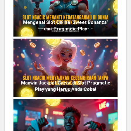
Mengenal Slot Online ‘Sweet Bonanza’
dari Pragmatic Play
Maxwin Jackpot Gacor di Slot Pragmatic
Play yang Harus Anda Coba!