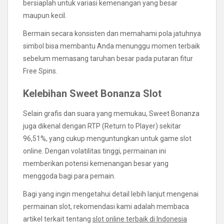
bersiaplah untuk variasi kemenangan yang besar
maupun kecil.
Bermain secara konsisten dan memahami pola jatuhnya
simbol bisa membantu Anda menunggu momen terbaik
sebelum memasang taruhan besar pada putaran fitur
Free Spins.
Kelebihan Sweet Bonanza Slot
Selain grafis dan suara yang memukau, Sweet Bonanza
juga dikenal dengan RTP (Return to Player) sekitar
96,51%, yang cukup menguntungkan untuk game slot
online. Dengan volatilitas tinggi, permainan ini
memberikan potensi kemenangan besar yang
menggoda bagi para pemain.
Bagi yang ingin mengetahui detail lebih lanjut mengenai
permainan slot, rekomendasi kami adalah membaca
artikel terkait tentang
slot online terbaik di Indonesia