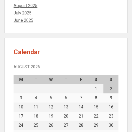
August 2025
July 2025
June 2025
Calendar
AUGUST 2026
M
T
W
T
F
S
S
1
2
3
4
5
6
7
8
9
10
11
12
13
14
15
16
17
18
19
20
21
22
23
24
25
26
27
28
29
30