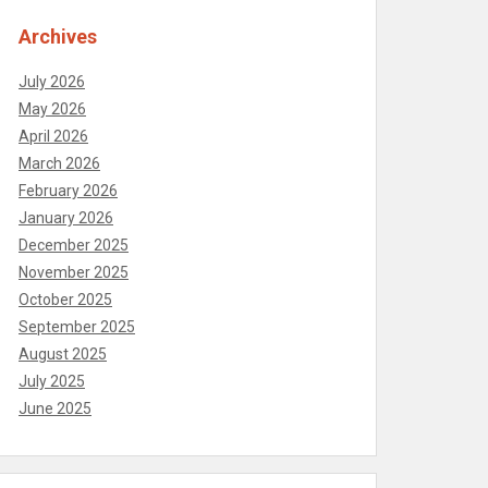
Archives
July 2026
May 2026
April 2026
March 2026
February 2026
January 2026
December 2025
November 2025
October 2025
September 2025
August 2025
July 2025
June 2025