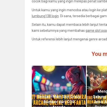
cocok bagi kamu yang ingin melepas penat sambil
Untuk kamu yang ingin mencoba atau login ke p
lumbung138 login
. Di sana, tersedia berbagai gam
Selain itu, kamu dapat membaca lebih lanjut tenta
kami sebelumnya yang membahas
game slot pop
Untuk referensi lebih lanjut mengenai genre arca
You m
Meng
Sensasi Main Slot Crazy
Sabung
Bomber dari CQ9
Jenis 