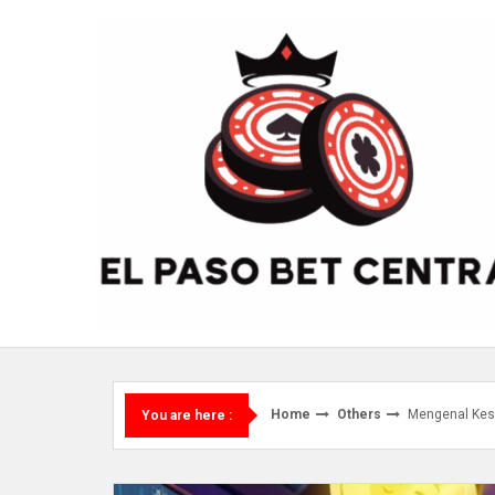
Skip
to
content
Home
Others
Mengenal Kes
You are here :