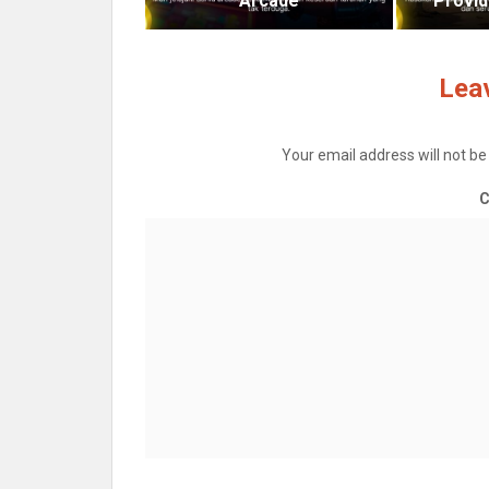
Arcade
Provid
Leav
Your email address will not be