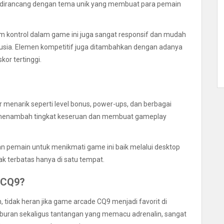
 dirancang dengan tema unik yang membuat para pemain
m kontrol dalam game ini juga sangat responsif dan mudah
usia. Elemen kompetitif juga ditambahkan dengan adanya
or tertinggi.
 menarik seperti level bonus, power-ups, dan berbagai
ini menambah tingkat keseruan dan membuat gameplay
n pemain untuk menikmati game ini baik melalui desktop
k terbatas hanya di satu tempat.
 CQ9?
 tidak heran jika game arcade CQ9 menjadi favorit di
uran sekaligus tantangan yang memacu adrenalin, sangat