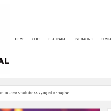
HOME
SLOT
OLAHRAGA
LIVE CASINO
TEMBA
eruan Game Arcade dari CQ9 yang Bikin Ketagihan