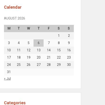
Calendar
AUGUST 2026
M
T
W
T
F
S
S
1
2
3
4
5
6
7
8
9
10
11
12
13
14
15
16
17
18
19
20
21
22
23
24
25
26
27
28
29
30
31
« Jul
Categories