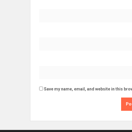
Save my name, email, and website in this bro