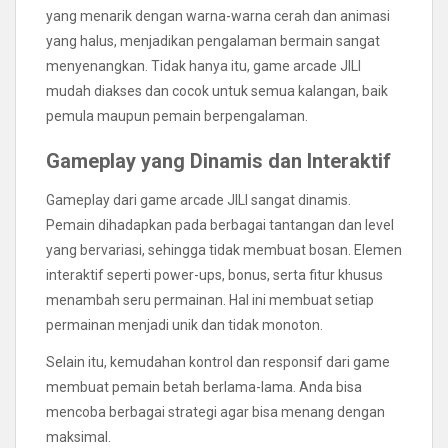
yang menarik dengan warna-warna cerah dan animasi
yang halus, menjadikan pengalaman bermain sangat
menyenangkan. Tidak hanya itu, game arcade JILI
mudah diakses dan cocok untuk semua kalangan, baik
pemula maupun pemain berpengalaman.
Gameplay yang Dinamis dan Interaktif
Gameplay dari game arcade JILI sangat dinamis.
Pemain dihadapkan pada berbagai tantangan dan level
yang bervariasi, sehingga tidak membuat bosan. Elemen
interaktif seperti power-ups, bonus, serta fitur khusus
menambah seru permainan. Hal ini membuat setiap
permainan menjadi unik dan tidak monoton.
Selain itu, kemudahan kontrol dan responsif dari game
membuat pemain betah berlama-lama. Anda bisa
mencoba berbagai strategi agar bisa menang dengan
maksimal.