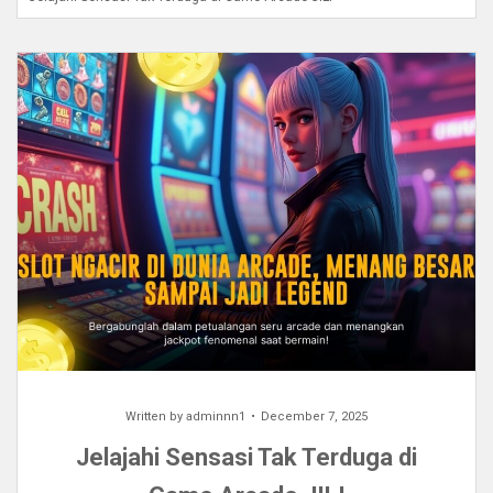
Written by
adminnn1
December 7, 2025
Jelajahi Sensasi Tak Terduga di