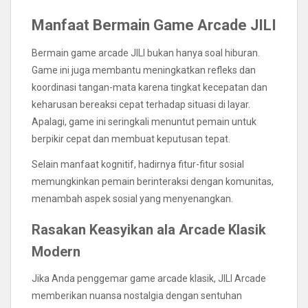
Manfaat Bermain Game Arcade JILI
Bermain game arcade JILI bukan hanya soal hiburan.
Game ini juga membantu meningkatkan refleks dan
koordinasi tangan-mata karena tingkat kecepatan dan
keharusan bereaksi cepat terhadap situasi di layar.
Apalagi, game ini seringkali menuntut pemain untuk
berpikir cepat dan membuat keputusan tepat.
Selain manfaat kognitif, hadirnya fitur-fitur sosial
memungkinkan pemain berinteraksi dengan komunitas,
menambah aspek sosial yang menyenangkan.
Rasakan Keasyikan ala Arcade Klasik
Modern
Jika Anda penggemar game arcade klasik, JILI Arcade
memberikan nuansa nostalgia dengan sentuhan