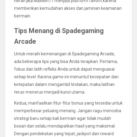
heran jika Maxwin77 menjadi platform favorit karena
memberikan kemudahan akses dan jaminan keamanan
bermain.
Tips Menang di Spadegaming
Arcade
Untuk meraih kemenangan di Spadegaming Arcade,
ada beberapa tips yang bisa Anda terapkan. Pertama,
fokus dan latih refleks Anda untuk dapat menguasai
setiap level. Karena game ini menuntut kecepatan dan
ketepatan dalam mengambil tindakan, maka latihan
terus-menerus menjadi kunci utama.
Kedua, manfaatkan fitur-fitur bonus yang tersedia untuk
memperbesar peluang menang. Jangan ragu mencoba
strategi baru setiap kali bermain agar tidak mudah
bosan dan selalu mendapatkan hasil yang maksimal.
Dengan pendekatan yang tepat, jackpot dan reward