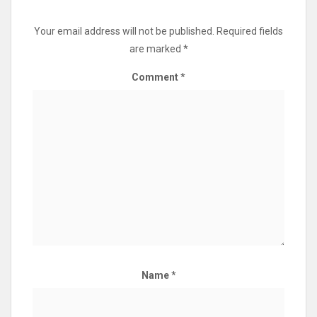
Your email address will not be published.
Required fields
are marked
*
Comment
*
Name
*