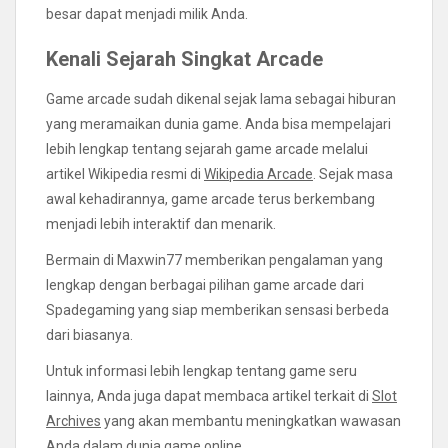
besar dapat menjadi milik Anda.
Kenali Sejarah Singkat Arcade
Game arcade sudah dikenal sejak lama sebagai hiburan
yang meramaikan dunia game. Anda bisa mempelajari
lebih lengkap tentang sejarah game arcade melalui
artikel Wikipedia resmi di
Wikipedia Arcade
. Sejak masa
awal kehadirannya, game arcade terus berkembang
menjadi lebih interaktif dan menarik.
Bermain di Maxwin77 memberikan pengalaman yang
lengkap dengan berbagai pilihan game arcade dari
Spadegaming yang siap memberikan sensasi berbeda
dari biasanya.
Untuk informasi lebih lengkap tentang game seru
lainnya, Anda juga dapat membaca artikel terkait di
Slot
Archives
yang akan membantu meningkatkan wawasan
Anda dalam dunia game online.