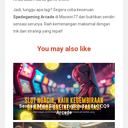
Jadi, tunggu apa lagi? Segera coba keseruan
Spadegaming Arcade
di Maxwin77 dan buktikan sendiri
sensasi serunya. Raih kemenangan maksimal dengan
trik dan strategi yang tepat!
You may also like
Sensasi Main Slot Crazy Bomber dari CQ9
Arcade