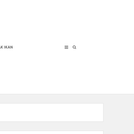
K IKAN