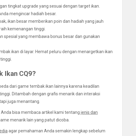
an tingkat upgrade yang sesuai dengan target ikan.
Anda mengincar hadiah besar.
mbak, ikan besar memberikan poin dan hadiah yang jauh
eraih kemenangan tinggi.
an spesial yang membawa bonus besar dan gunakan
k ikan di layar. Hemat peluru dengan menargetkan ikan
inggi.
k Ikan CQ9?
a dari game tembak ikan lainnya karena keadilan
ggi. Ditambah dengan grafis menarik dan interaksi
 tapi juga menantang.
e, Anda bisa membaca artikel kami tentang
jenis dan
me menarik lain yang patut dicoba.
edia
agar pemahaman Anda semakin lengkap sebelum