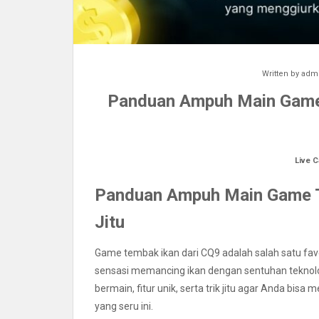
Written by
adm
Panduan Ampuh Main Game 
Live 
Panduan Ampuh Main Game Te
Jitu
Game tembak ikan dari CQ9 adalah salah satu f
sensasi memancing ikan dengan sentuhan teknologi
bermain, fitur unik, serta trik jitu agar Anda b
yang seru ini.