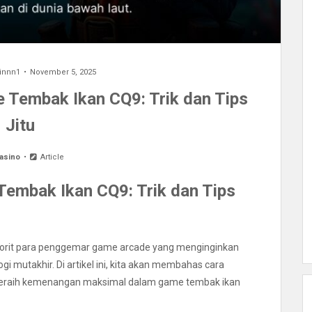
innn1
November 5, 2025
Tembak Ikan CQ9: Trik dan Tips
Jitu
Casino
Article
mbak Ikan CQ9: Trik dan Tips
avorit para penggemar game arcade yang menginginkan
 mutakhir. Di artikel ini, kita akan membahas cara
isa meraih kemenangan maksimal dalam game tembak ikan