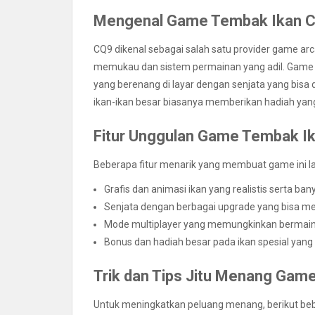
Mengenal Game Tembak Ikan 
CQ9 dikenal sebagai salah satu provider game a
memukau dan sistem permainan yang adil. Game 
yang berenang di layar dengan senjata yang bisa di
ikan-ikan besar biasanya memberikan hadiah yang 
Fitur Unggulan Game Tembak I
Beberapa fitur menarik yang membuat game ini lay
Grafis dan animasi ikan yang realistis serta banya
Senjata dengan berbagai upgrade yang bisa m
Mode multiplayer yang memungkinkan bermai
Bonus dan hadiah besar pada ikan spesial yang
Trik dan Tips Jitu Menang Gam
Untuk meningkatkan peluang menang, berikut bebe