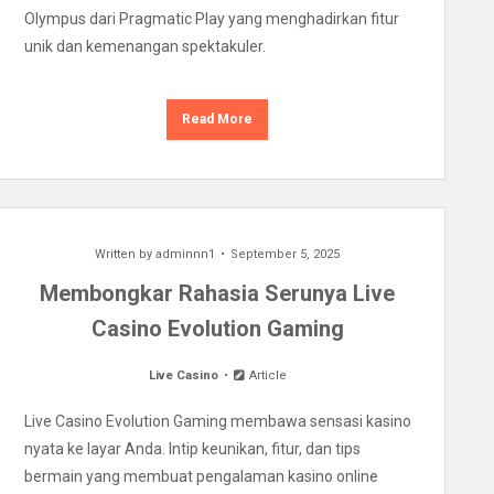
Olympus dari Pragmatic Play yang menghadirkan fitur
unik dan kemenangan spektakuler.
Read More
Written by
adminnn1
September 5, 2025
Membongkar Rahasia Serunya Live
Casino Evolution Gaming
Live Casino
Article
Live Casino Evolution Gaming membawa sensasi kasino
nyata ke layar Anda. Intip keunikan, fitur, dan tips
bermain yang membuat pengalaman kasino online