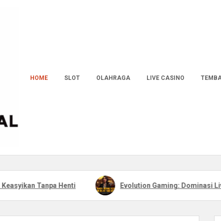
HOME
SLOT
OLAHRAGA
LIVE CASINO
TEMBA
yikan Tanpa Henti
Evolution Gaming: Dominasi Live Ca