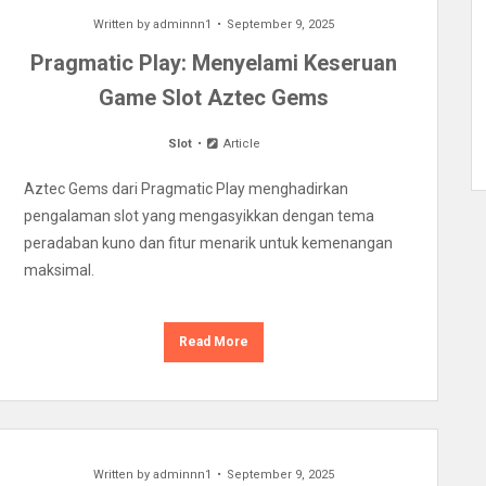
Written by
adminnn1
September 9, 2025
Pragmatic Play: Menyelami Keseruan
Game Slot Aztec Gems
Slot
Article
Aztec Gems dari Pragmatic Play menghadirkan
pengalaman slot yang mengasyikkan dengan tema
peradaban kuno dan fitur menarik untuk kemenangan
maksimal.
Read More
Written by
adminnn1
September 9, 2025