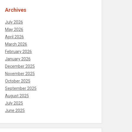
Archives
July 2026
May 2026
April 2026
March 2026
February 2026
January 2026
December 2025
November 2025
October 2025
September 2025
August 2025
July 2025
June 2025