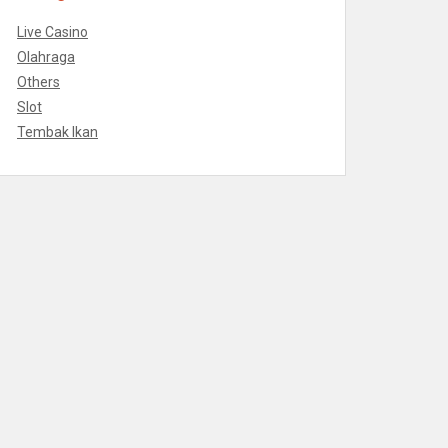
Live Casino
Olahraga
Others
Slot
Tembak Ikan